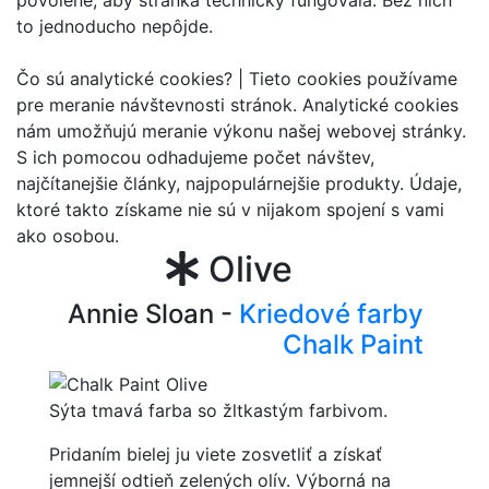
povolené, aby stránka technicky fungovala. Bez nich
to jednoducho nepôjde.
Čo sú analytické cookies? |
Tieto cookies používame
pre meranie návštevnosti stránok. Analytické cookies
nám umožňujú meranie výkonu našej webovej stránky.
S ich pomocou odhadujeme počet návštev,
najčítanejšie články, najpopulárnejšie produkty. Údaje,
ktoré takto získame nie sú v nijakom spojení s vami
ako osobou.
Olive
Annie Sloan -
Kriedové farby
Chalk Paint
Sýta tmavá farba so žltkastým farbivom.
Pridaním bielej ju viete zosvetliť a získať
jemnejší odtieň zelených olív. Výborná na