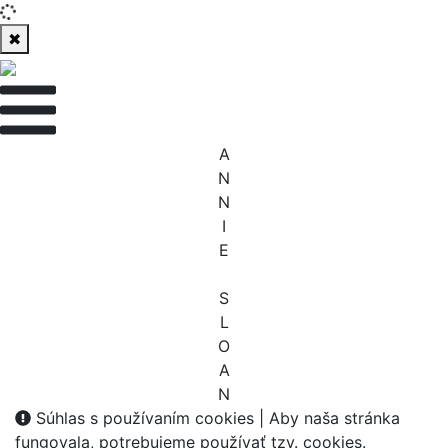
✖
A
N
N
I
E
S
L
O
A
N
Súhlas s používaním cookies |
Aby naša stránka
fungovala, potrebujeme používať tzv. cookies.