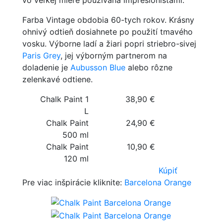
Farba Vintage obdobia 60-tych rokov. Krásny
ohnivý odtieň dosiahnete po použití tmavého
vosku. Výborne ladí a žiari popri striebro-sivej
Paris Grey
, jej výborným partnerom na
doladenie je
Aubusson Blue
alebo rôzne
zelenkavé odtiene.
Chalk Paint 1
38,90 €
L
Chalk Paint
24,90 €
500 ml
Chalk Paint
10,90 €
120 ml
Kúpiť
Pre viac inšpirácie kliknite:
Barcelona Orange