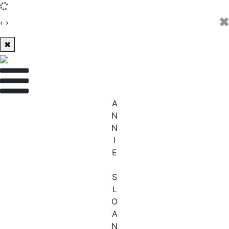
✖
‹
›
✖
A
N
N
I
E
S
L
O
A
N